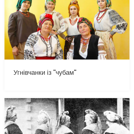
Угнівчанки із ''чубам''