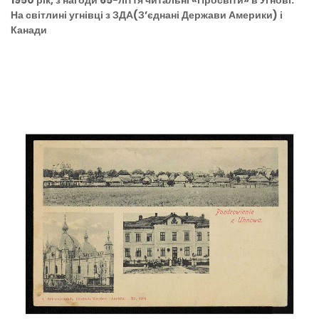
1950 рік, з нагоди 65-ліття читальні «Просвіти» в Угнові.
На світлині угнівці з ЗДА(З’єднані Держави Америки) і
Канади