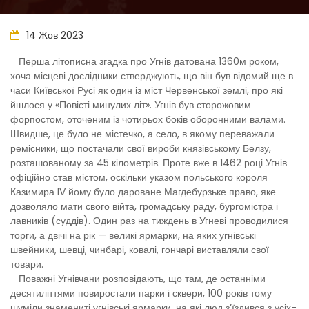
14 Жов 2023
Перша літописна згадка про Угнів датована 1360м роком,
хоча місцеві дослідники стверджують, що він був відомий ще в
часи Київської Русі як один із міст Червенської землі, про які
йшлося у «Повісті минулих літ». Угнів був сторожовим
форпостом, оточеним із чотирьох боків оборонними валами.
Швидше, це було не містечко, а село, в якому переважали
ремісники, що постачали свої вироби князівському Белзу,
розташованому за 45 кілометрів. Проте вже в 1462 році Угнів
офіційно став містом, оскільки указом польського короля
Казимира IV йому було дароване Магдебурзьке право, яке
дозволяло мати свого війта, громадську раду, бургомістра і
лавників (суддів). Один раз на тиждень в Угневі проводилися
торги, а двічі на рік — великі ярмарки, на яких угнівські
швейники, шевці, чинбарі, ковалі, гончарі виставляли свої
товари.
Поважні Угнівчани розповідають, що там, де останніми
десятиліттями повиростали парки і сквери, 100 років тому
шуміли знамениті угнівські ярмарки, на які люд з’їздився з усіх-