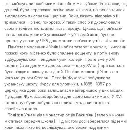
які вив’язували особливим способом – з чубами. Угнівчанки, які,
до речі, були переважно освіченими жінками, на тих світлинах
виглядають як справжні царівни. Вони, кажуть, відповідно й
трималися – рівно, гонорово. У такий спосіб підкреслювали
свою інтелігентність, жіночність і вроду… Цікаво, що пов’язати
на голові знаменитий угнівський “чуб” самій жінці було не
просто, у давнину ЧУБ допомагали зав’язати угнівські чоловіки.
Пам’ятає маленький Угнів і набіги татаро-монголів, і численні
пожежі, коли містечко було спалене дощенту, а потім знову
відбудовувалося, і епідемії чуми, холери. Проте вже у ХVI
столітті (а за деякими джерелами — ще у ХV ст.) при костьолі
було відкрито школу для дітей. Пізніше мешканці Угнева та
його меценати Степан і Пелагія Жуковські побудували
українську школу-бурсу для хлопчиків, а 1855—1857 рр. —
церкву, яка довгі роки залишалася найгарнішою у цих місцях.
Фундація Жуковських зробила для свого міста чимало. У ХVII
столітті тут були побудовані велика і мала синагоги та
єврейська школа.
Тоді ж в Угневі діяв монастир отців Василіян (тепер у ньому
міститься середня школа). Під містом досі збереглися підземні
ходи, яких ніхто не досліджував, але земля над якими