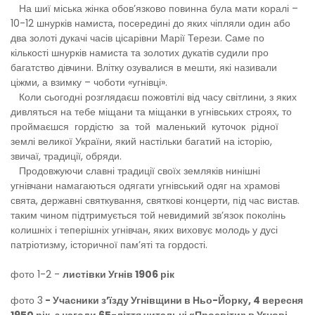
На шиї міська жінка обов’язково повинна була мати коралі –
10-12 шнурків намиста, посередині до яких чіпляли один або
два золоті дукачі часів цісарівни Марії Терези. Саме по
кількості шнурків намиста та золотих дукатів судили про
багатство дівчини. Влітку озувалися в мешти, які називали
ціжми, а взимку – чоботи «угнівці».
Коли сьогодні розглядаєш пожовтілі від часу світлини, з яких
дивляться на тебе міщани та міщанки в угнівських строях, то
проймаєшся гордістю за той маленький куточок рідної
землі великої України, який настільки багатий на історію,
звичаї, традиції, обряди.
Продовжуючи славні традиції своїх земляків нинішні
угнівчани намагаються одягати угнівський одяг на храмові
свята, державні святкування, святкові концерти, під час вистав.
таким чином підтримується той невидимий зв’язок поколінь
колишніх і теперішніх угнівчан, яких виховує молодь у дусі
патріотизму, історичної пам’яті та гордості.
фото 1-2 -
листівки Угнів 1906 рік
фото 3
- Учасники з’їзду Угнівщини в Ньо-Йорку, 4 вересня