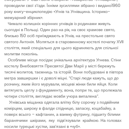
проводили свої з’їзди. Їхніми зусиллями зібрано і видано1960
року книгу-енциклопедію «Угнів та Угнівщина. Історико-
мемуарний збірник».
Чимало колишніх корінних угнівців із родинами живуть
сьогодні в Польщі. Один раз на рік, на своє храмове свято,
близько 150 осіб приїжджають в Угнів, на престольне свято
святого Антонія. Моляться в старовинному костелі початку ХVII
століття, який спеціально для цього відчиняють для спільної
молитви поколінь.
Особливе місце посідає унікальна архітектура Угнева. Стіни
костелу Внебовзяття Пресвятої Діви Марії у місті бережуть
тисячі молитов, таємниць та історій. Вони побудовані в півтора
метра завширшки і є доволі міцні. “Старі люди кажуть, що до
розчину, яким його мурували, місцеві жінки били яйця. Коли
витягують цеглу з фундаменту, вона, попри те, що пролежала
чотири століття, виглядає мовби учора випалена”.
Угнівська міщанка одягала влітку білу сорочку з подвійним
комірцем, широку в фалди спідницю, запаску, коцабайку, а
поверх всього – кафтанин, а взимку футрину, підшиту білими
баранячими шкірами, яку підв’язували крайкою. На головах
носили турецькі хустки, зав’язані в «чуб».