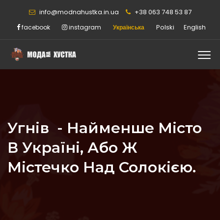
info@modnahustka.in.ua
+38 063 748 53 87
Polski
English
facebook
instagram
Українська
Угнів - Найменше Місто
В Україні, Або Ж
Містечко Над Солокією.