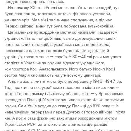
неодноразово провалювалася.
На початку ХХ ст. в Угневі мешкало п’ять тисяч людей, тут
були свої пошта, телеграф, аптека, фінансові установи,
жандармерія. Мав він і залізничне сполучення, а під час
Першої світової війни тут була побудована вузькоколійка.
Це маленьке прикордонне містечко називали Назаретом
української інтелігенції. Угнівці свято дотримувалися своїх
національних традицій, а українська мова переважала,
незважаючи на те, що поляків було стільки ж, скільки й
українців, трохи менше — євреїв. У 30—40-ві роки минулого
століття в Угневі жила родина відомого українського
композитора Кос-Анатольського. Його батько Йосип Кос і
сестра Марія спочивають на угнівському цвинтарі.
Але, на жаль, життя міста було перерване у 1946—1947 рр.
Тоді практично все українське населення міста виселили —
кого в Тернопільську і Львівську області, кого — у Вроцлавське
воєводство Польщі. У місті залишилося лише кілька польських
родин. Сам Угнів входив до складу Польщі до 1951 року — із
невеличкими перервами перед Другою світовою війною і після
неї. А потім став фактично закритим прикордонним містом
Української РСР. Багато хто з його жителів ще раніше
емігрували. У США вони створили «Товариство «Угнівщина»,