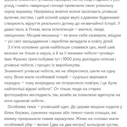
усюд, і навіть гаварецькі гончарі привозили свою унікальну
чорну кераміку. Наприкінці жовтня ясени засипають угнівські
вулички листям, і цей осінній шарм вкупі з давніми будинками
створюють відчуття реального дотику до незвичайної історії. У
давні часи, в Угневі, жила інтелігенція – вчителі, лікарі,
священики. Місцеві мешканці – як вони себе називали, міщуки
– усі свої заощадження і заробітки вкладали в освіту дітей.
З п’яти основних цехів найбільше славився цех, який шив
визнані не тільки в окрузі, а й за її межами чоботи-«угнівці».
Іван Франко тричі побував тут і 1900 року докладно описав і
угнівські чоботи, і процес їх виробництва.
Знамениті угнівські чоботи, які не збереглися, шили на одну
ногу. Вони мали особливий покрій – суцільно вирізався
передок, – тому всередину не потрапляло повітря, і це були
найтепліші відомі чоботи”. От тільки люди на старих
фотографіях виглядають так, мовби за помилкою вдягнули на
ноги однакові чоботи…
Особлива тема – угнівський одяг. До церкви міщани ходили у
білих блузках, сукняних чорних або темно-синіх плащах, які
взимку прикрашали сивим каракулем. Жінки на головах мали
особливий убір – великі (два на два метри) кольорові хустки,